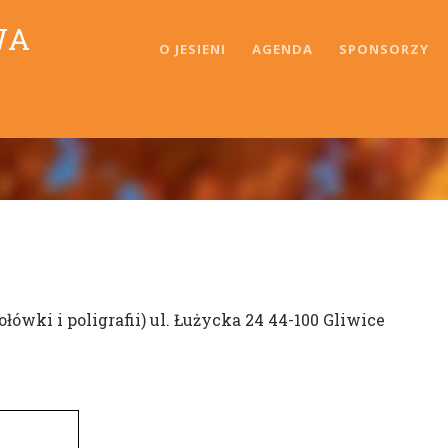
WA
O JESIENI
AGENDA
SPONSORZY
łówki i poligrafii) ul. Łużycka 24 44-100 Gliwice