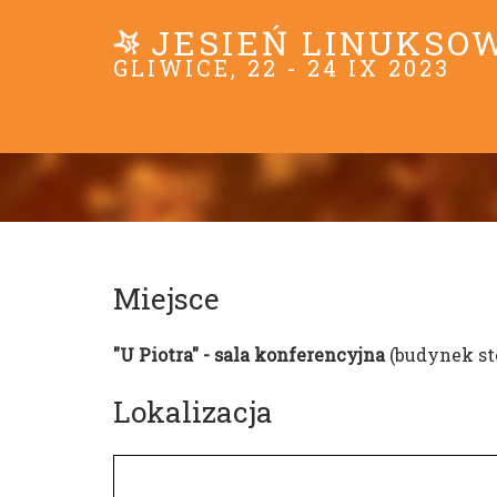
JESIEŃ LINUKSO
GLIWICE, 22 - 24 IX 2023
Miejsce
"U Piotra" - sala konferencyjna
(budynek sto
Lokalizacja