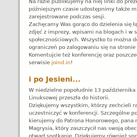
Na razie publikujemy na niej linki do prez
późniejszym czasie udostępnimy także m
zarejestrowane podczas sesji.
Zachęcamy Was gorąco do dzielenia się łą
zdjęć z imprezy, wpisami na blogach i w 
społecznościowych. Wszystko to można 
ograniczeń po zalogowaniu się na stronie
Komentujcie też konferencję oraz poszczeg
serwisie
joind.in
!
i po Jesieni...
W niedzielne popołudnie 13 października k
Linuksowej przeszła do historii.
Dziękujemy wszystkim, którzy zechcieli 
uczestniczyć w konferencji. Szczególne p
kierujemy do Patrona Honorowego, pana m
Magrysia, który zaszczycił nas swoją obec
otwarł spotkanie. Dziękujemy również spo