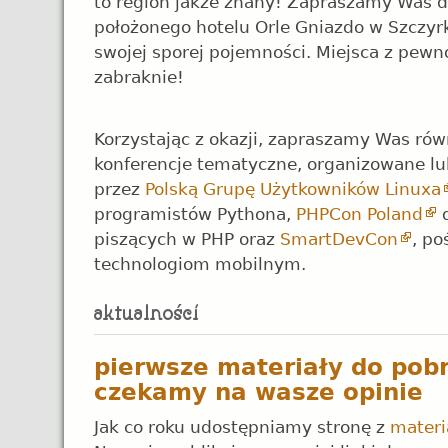
to region jakże znany! Zapraszamy Was 
położonego hotelu Orle Gniazdo w Szczyrk
swojej sporej pojemności. Miejsca z pewno
zabraknie!
Korzystając z okazji, zapraszamy Was rów
konferencje tematyczne, organizowane l
przez
Polską Grupę Użytkowników Linuxa
programistów Pythona,
PHPCon Poland
d
piszących w PHP oraz
SmartDevCon
, p
technologiom mobilnym.
pierwsze materiały do pobr
czekamy na wasze opinie
Jak co roku udostępniamy stronę z
materi