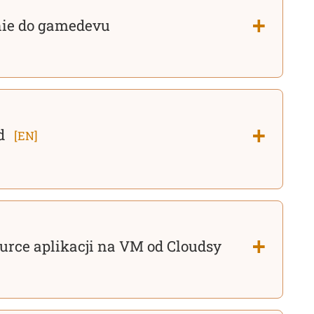
nie do gamedevu
md
[EN]
ource aplikacji na VM od Cloudsy