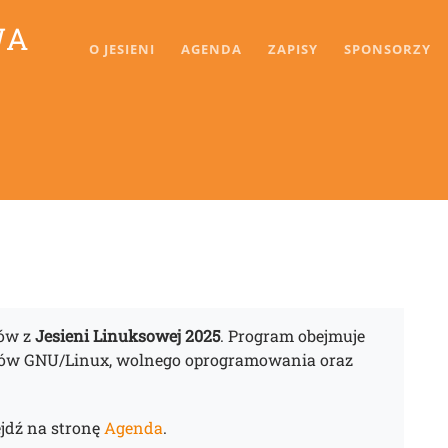
WA
O JESIENI
AGENDA
ZAPISY
SPONSORZY
tów z
Jesieni Linuksowej 2025
. Program obejmuje
mów GNU/Linux, wolnego oprogramowania oraz
ejdź na stronę
Agenda
.