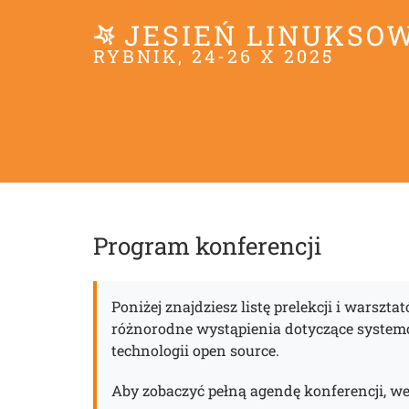
JESIEŃ LINUKSO
RYBNIK, 24-26 X 2025
Program konferencji
Poniżej znajdziesz listę prelekcji i warszta
różnorodne wystąpienia dotyczące syste
technologii open source.
Aby zobaczyć pełną agendę konferencji, w