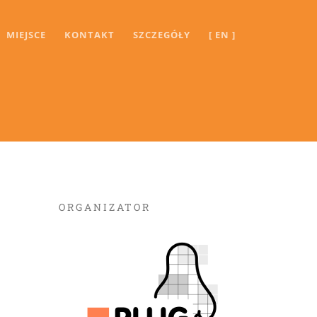
MIEJSCE
KONTAKT
SZCZEGÓŁY
[ EN ]
ORGANIZATOR